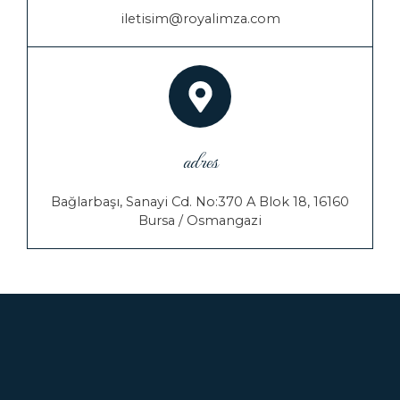
a
iletisim@royalimza.com
n
k
adres
Bağlarbaşı, Sanayi Cd. No:370 A Blok 18, 16160
Bursa / Osmangazi